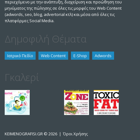
περιεχόμενο με την ανάπτυξη, διαχείριση και προώθηση του
μηνύματος της πώλησης σε όλες τις μορφές του Web Content
(adwords, seo, blog, advertorial κτλ) και μέσα από όλες τις
πλατφόρμες Social Media.
Δημοφιλή Θέματα
Ιατρικό Πεδίο
Web Content
E-Shop
Adwords
Γκαλερί
KEIMENOGRAFISI.GR
© 2026 |
Όροι Χρήσης