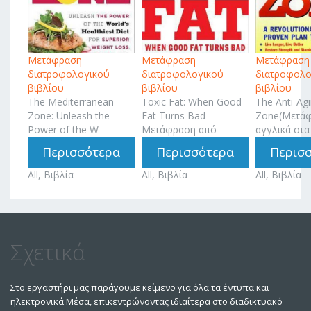
Μετάφραση
Μετάφραση
Μετάφραση
διατροφολογικού
διατροφολογικού
διατροφολο
βιβλίου
βιβλίου
βιβλίου
The Mediterranean
Toxic Fat: When Good
The Anti-Ag
Zone: Unleash the
Fat Turns Bad
Zone(Μετά
Power of the W
Μετάφραση από
αγγλικά στα
Περισσότερα
Περισσότερα
Περισ
All, Βιβλία
All, Βιβλία
All, Βιβλία
Σχετικά
Στο εργαστήρι μας παράγουμε κείμενο για όλα τα έντυπα και
ηλεκτρονικά Μέσα, επικεντρώνοντας ιδιαίτερα στο διαδικτυακό