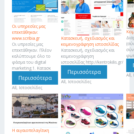
Οι υπηρεσίες μας
Κει
επεκτάθηκαν:
Δια
Κατασκευή, σχεδιασμός και
www.scribia.gr
(σύ
κειμενογράφηση ιστοσελίδας
Οι υπρεσίες μας
σύν
Κατασκευή, σχεδιασμός και
επεκτάθηκαν. Πλέον
φωτ
κειμενογράφηση
καλύπτουμε όλο το
ιστοσελίδας http://kentrokilis.gr/
φάσμα του digital
marketing.1. Κατασκ
Περισσότερα
All
Περισσότερα
All, Ιστοσελίδες
All, Ιστοσελίδες
Η αιγαιοπελαγίτικη