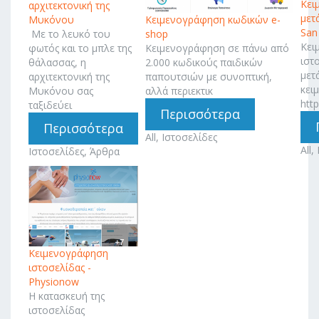
Κει
αρχιτεκτονική της
μετ
Κειμενογράφηση κωδικών e-
Μυκόνου
San
shop
Με το λευκό του
Κει
Κειμενογράφηση σε πάνω από
φωτός και το μπλε της
ιστ
2.000 κωδικούς παιδικών
θάλασσας, η
μετ
παπουτσιών με συνοπτική,
αρχιτεκτονική της
κει
αλλά περιεκτικ
Μυκόνου σας
htt
ταξιδεύει
Περισσότερα
Περισσότερα
All, Ιστοσελίδες
All,
Ιστοσελίδες, Άρθρα
Κειμενογράφηση
ιστοσελίδας -
Physionow
H κατασκευή της
ιστοσελίδας