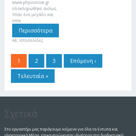
www.physionow.gr
ολοκληρώθηκε αισίως.
Ήταν ένα μεγάλο και
απαι
Περισσότερα
All, Ιστοσελίδες
Σελίδες
1
2
3
Επόμενη ›
Τελευταία »
Σχετικά
Στο εργαστήρι μας παράγουμε κείμενο για όλα τα έντυπα και
ηλεκτρονικά Μέσα, επικεντρώνοντας ιδιαίτερα στο διαδικτυακό