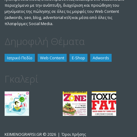
περιεχόμενο με την ανάπτυξη, διαχείριση και προώθηση του
μηνύματος της πώλησης σε όλες τις μορφές του Web Content
(adwords, seo, blog, advertorial κτλ) και μέσα από όλες τις
πλατφόρμες Social Media.
Δημοφιλή Θέματα
Ιατρικό Πεδίο
Web Content
E-Shop
Adwords
Γκαλερί
KEIMENOGRAFISI.GR
© 2026 |
Όροι Χρήσης