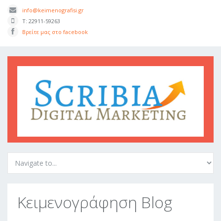
Skip to navigation
Παράκαμψη προς το κυρίως περιεχόμενο
info@keimenografisi.gr
Τ: 22911-59263
Βρείτε μας στο facebook
Κειμενογράφηση Blog