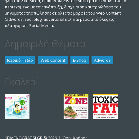
ηλεκτρονικά Μέσα, επικεντρώνοντας ιδιαίτερα στο διαδικτυακό
περιεχόμενο με την ανάπτυξη, διαχείριση και προώθηση του
μηνύματος της πώλησης σε όλες τις μορφές του Web Content
(adwords, seo, blog, advertorial κτλ) και μέσα από όλες τις
πλατφόρμες Social Media.
Δημοφιλή Θέματα
Ιατρικό Πεδίο
Web Content
E-Shop
Adwords
Γκαλερί
KEIMENOGRAFISI.GR
© 2026 |
Όροι Χρήσης