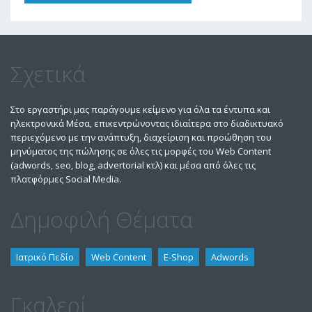
Think About Us?
Σχετικά
Στο εργαστήρι μας παράγουμε κείμενο για όλα τα έντυπα και
ηλεκτρονικά Μέσα, επικεντρώνοντας ιδιαίτερα στο διαδικτυακό
περιεχόμενο με την ανάπτυξη, διαχείριση και προώθηση του
μηνύματος της πώλησης σε όλες τις μορφές του Web Content
(adwords, seo, blog, advertorial κτλ) και μέσα από όλες τις
πλατφόρμες Social Media.
Δημοφιλή Θέματα
Ιατρικό Πεδίο
Web Content
E-Shop
Adwords
Γκαλερί