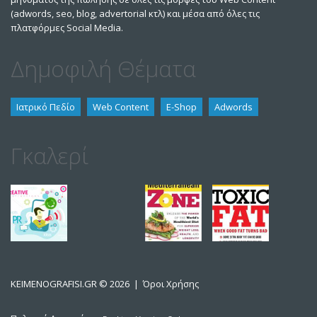
(adwords, seo, blog, advertorial κτλ) και μέσα από όλες τις
πλατφόρμες Social Media.
Δημοφιλή Θέματα
Ιατρικό Πεδίο
Web Content
E-Shop
Adwords
Γκαλερί
KEIMENOGRAFISI.GR
© 2026 |
Όροι Χρήσης