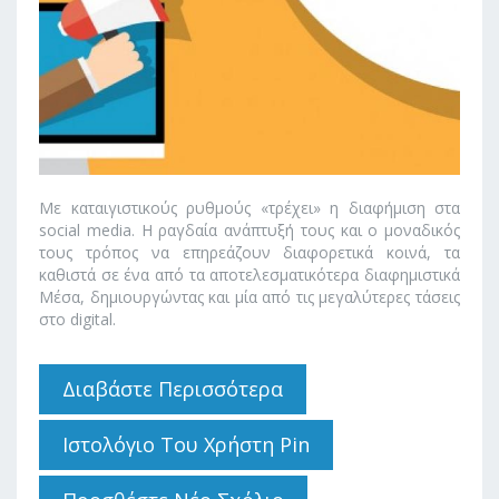
Με καταιγιστικούς ρυθμούς «τρέχει» η διαφήμιση στα
social media. Η ραγδαία ανάπτυξή τους και ο μοναδικός
τους τρόπος να επηρεάζουν διαφορετικά κοινά, τα
καθιστά σε ένα από τα αποτελεσματικότερα διαφημιστικά
Μέσα, δημιουργώντας και μία από τις μεγαλύτερες τάσεις
στο digital.
Διαβάστε Περισσότερα
Για Τα Social
Media
Αναπτύσσονται
Ιστολόγιο Του Χρήστη Pin
Ραγδαία Ως
Διαφημιστικά