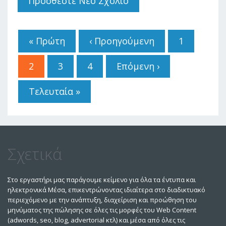
Προσθέστε Νέο Σχόλιο
Μέσα- 23 Δισ
Δολάρια Η
Σελίδες
Συνολική Δαπάνη
Σε Όλο Τον
« Πρώτη
‹ Προηγούμενη
1
Κόσμο
2
3
4
Επόμενη ›
Τελευταία »
Σχετικά
Στο εργαστήρι μας παράγουμε κείμενο για όλα τα έντυπα και
ηλεκτρονικά Μέσα, επικεντρώνοντας ιδιαίτερα στο διαδικτυακό
περιεχόμενο με την ανάπτυξη, διαχείριση και προώθηση του
μηνύματος της πώλησης σε όλες τις μορφές του Web Content
(adwords, seo, blog, advertorial κτλ) και μέσα από όλες τις