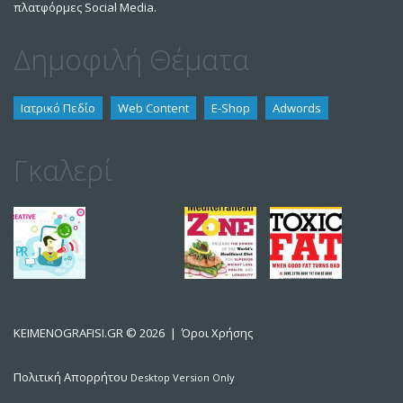
πλατφόρμες Social Media.
Δημοφιλή Θέματα
Ιατρικό Πεδίο
Web Content
E-Shop
Adwords
Γκαλερί
KEIMENOGRAFISI.GR
© 2026 |
Όροι Χρήσης
Πολιτική Απορρήτου
Desktop Version Only