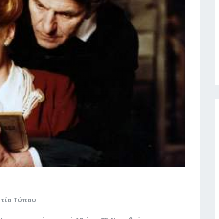
τίο Τύπου