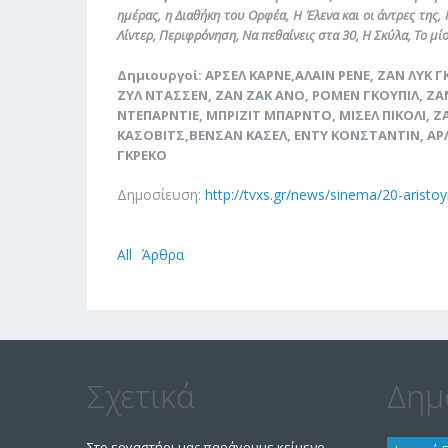
ημέρας, η Διαθήκη του Ορφέα, Η Έλενα και οι άντρες της,
Λίντερ, Περιφρόνηση, Να πεθαίνεις στα 30, Η Σκύλα, Το μί
Δημιουργοί:
ΑΡΣΕΛ ΚΑΡΝΕ,ΑΛΑΙΝ ΡΕΝΕ, ΖΑΝ ΛΥΚ
ΖΥΛ ΝΤΑΣΣΕΝ, ΖΑΝ ΖΑΚ ΑΝΟ, ΡΟΜΕΝ ΓΚΟΥΠΙΛ, ΖΑΝ
ΝΤΕΠΑΡΝΤΙΕ, ΜΠΡΙΖΙΤ ΜΠΑΡΝΤΟ, ΜΙΣΕΛ ΠΙΚΟΛΙ, 
ΚΑΣΟΒΙΤΣ,ΒΕΝΣΑΝ ΚΑΣΕΛ, ΕΝΤΥ ΚΟΝΣΤΑΝΤΙΝ, ΑΡΛΕΤ
ΓΚΡΕΚΟ
Δημοσίευση:
http://tvxs.gr/news/sinema/20-aristoy
All
Άρθρα
Σχετικά
Δημ
Στο εργαστήρι μας παράγουμε κείμενο