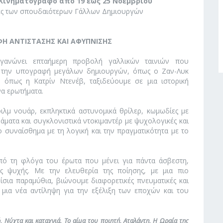
Κινηματογράφο από 19 έως 25 Νοεμβρίου
φές των σπουδαιότερων Γάλλων Δημιουργών
ΦΗ ΑΝΤΙΣΤΑΣΗΣ ΚΑΙ ΑΦΥΠΝΙΣΗΣ
ργανώνει επταήμερη προβολή γαλλικών ταινιών που
ε την υπογραφή μεγάλων δημιουργών, όπως ο Ζαν-Λυκ
 όπως η Κατρίν Ντενέβ, ταξιδεύουμε σε μια ιστορική
α ερωτήματα.
λμ νουάρ, εκπληκτικά αστυνομικά θρίλερ, κωμωδίες με
ματα και συγκλονιστικά ντοκιμαντέρ με ψυχολογικές και
 συναίσθημα με τη λογική και την πραγματικότητα με το
πό τη φλόγα του έρωτα που μένει για πάντα άσβεστη,
ς ψυχής. Με την ελευθερία της ποίησης, με μια πιο
μίσια παραμύθια, βιώνουμε διαφορετικές πνευματικές και
 μια νέα αντίληψη για την εξέλιξη των εποχών και του
, Νύχτα και καταχνιά, Το αίμα του ποιητή, Αταλάντη, Η Ωραία της