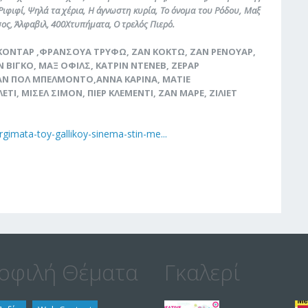
 Ριφιφί, Ψηλά τα χέρια, Η άγνωστη κυρία, Το όνομα του Ρόδου, Μαξ
σος, Άλφαβιλ, 400Χτυπήματα, Ο τρελός Πιερό.
 ΓΚΟΝΤΑΡ ,ΦΡΑΝΣΟΥΑ ΤΡΥΦΩ, ΖΑΝ ΚΟΚΤΩ, ΖΑΝ ΡΕΝΟΥΑΡ,
 ΒΙΓΚΟ, ΜΑΞ ΟΦΙΛΣ, ΚΑΤΡΙΝ ΝΤΕΝΕΒ, ΖΕΡΑΡ
ΖΑΝ ΠΟΛ ΜΠΕΛΜΟΝΤΟ,ΑΝΝΑ ΚΑΡΙΝΑ, ΜΑΤΙΕ
Ι, ΜΙΣΕΛ ΣΙΜΟΝ, ΠΙΕΡ ΚΛΕΜΕΝΤΙ, ΖΑΝ ΜΑΡΕ, ΖΙΛΙΕΤ
rgimata-toy-gallikoy-sinema-stin-me...
οφιλή Θέματα
Γκαλερί